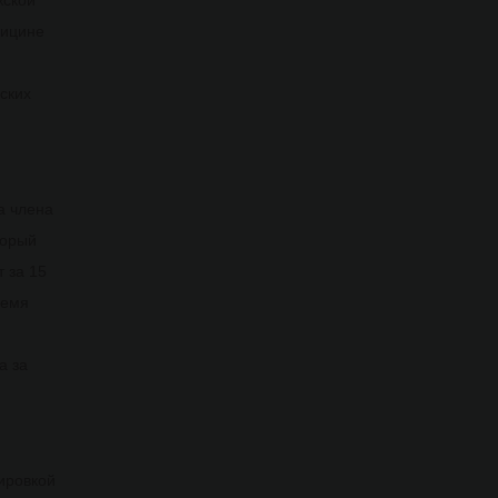
жской
дицине
ских
а члена
торый
т за 15
ремя
а за
ировкой