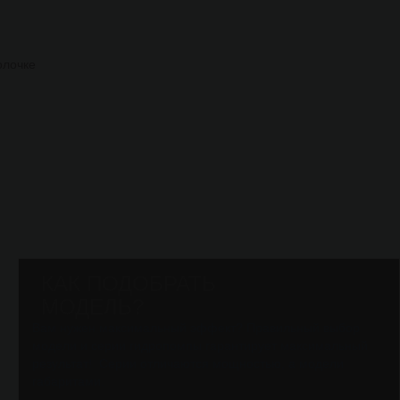
олочке
КАК ПОДОБРАТЬ
МОДЕЛЬ?
Вам нужен максимальный эффект? Правильный выбор
модели и серии гидропомпы гарантирует максимальный
результат! Серии отличаются мощностью, а модели
габаритами.