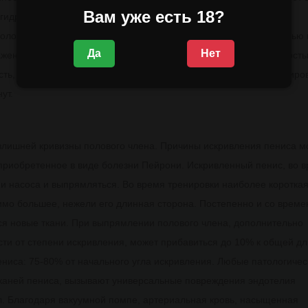
Вам уже есть 18?
а гидронасосом. Кратковременное увеличение пениса снизит
полового акта. У мужчин с нормальной, средней чувствительностью 
Да
Нет
ажена, в то время, как у мужчин страдающих гиперчувствительность
сть, если Ваш половой акт длится всего 1 минуту, то после трениро
ут.
излишней кривизны полового члена. Причины искривления пениса м
 приобретенное в виде болезни Пейрони. Искривленный пенис, во 
ми насоса и выпрямляться. Во время тренировки наиболее коротка
имо большее, нежели его длинная сторона. Постепенно и со врем
тся новые ткани. При выпрямлении полового члена, дополнительно
сти от степени искривления, может прибавиться до 10% к общей д
ниса: 75-80% от начального угла искривления. Любые патологичес
каней пениса, вызывают универсальные повреждения эндотелия
. Благодаря вакуумной помпе, артериальная кровь, насыщенная