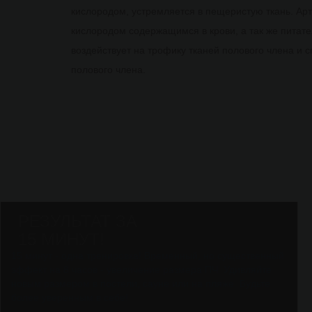
кислородом, устремляется в пещеристую ткань. А
кислородом содержащимся в крови, а так же питат
воздействует на трофику тканей полового члена и 
полового члена.
РЕЗУЛЬТАТ ЗА
15 МИНУТ!
15 минут - одна тренировка! Временный, но существенный
эффект на 8 часов - увеличение размера ПЧ. Удивляйте
новым размером в постели, сауне или на пляже. Будьте
более уверенным в себе!