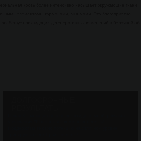
ртериальная кровь более интенсивно насыщает окружающие ткани
ельными элементами, гормонами, энзимами. Это благоприятно
способствует ликвидации дегенеративных изменений в белочной об
ДОЛГОСРОЧНЫЕ
РЕЗУЛЬТАТЫ
После 3-х месяцев тренировок с гидропомпой, результат
увеличения ПЧ остается с вами на всю жизнь!
Поддерживайте свою потенцию на отличном уровне
тренируясь всего 1 раз в неделю!