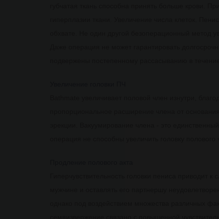
губчатая ткань способна принять больше крови. П
гиперплазии ткани. Увеличение числа клеток. Пени
обхвате. Не один другой безоперационный метод у
Даже операция не может гарантировать долгосрочны
подвержены постепенному рассасыванию в течение 
Увеличение головки ПЧ
Bathmate увеличивает половой член изнутри, благо
пропорциональное расширение члена от основания 
эрекции. Вакуумирование члена - это единственный
операция не способны увеличить головку полового 
Продление полового акта
Гиперчувствительность головки пениса приводит к 
мужчине и оставлять его партнершу неудовлетворен
однако под воздействием множества различных фа
семяизвержение связано с повышенной чувствительн