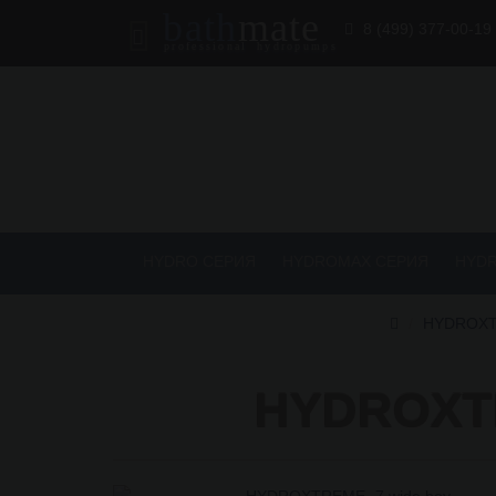
bath
mate
8 (499) 377-00-19
professional hydropumps
HYDRO СЕРИЯ
HYDROMAX СЕРИЯ
HYD
HYDROX
HYDROXTR