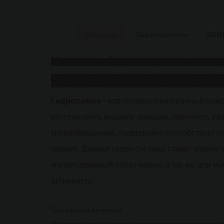
Описание
Характеристики
КОМ
Начальный диаметр пениса - до
Описание
Начальная длина пениса - до 1
HYDROXTREME
-7
Гидропомпа - это
специализированный мужск
wide
восстановить мощную эрекцию, увеличить ра
boy
кровообращения, гидропомпа способствует 
уровне. Данная гидро-система станет крайн
малоподвижный образ жизни, а так же для м
активность.
Тренировка потенции