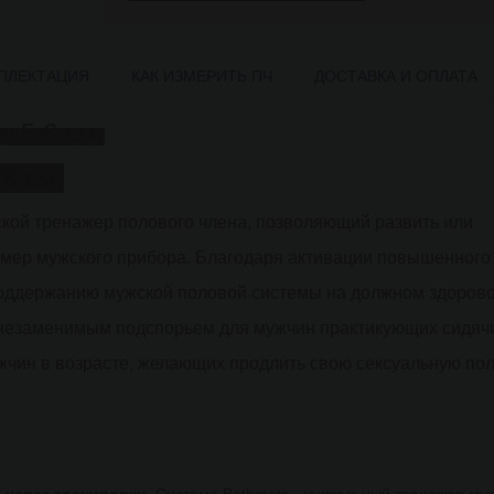
ПЛЕКТАЦИЯ
КАК ИЗМЕРИТЬ ПЧ
ДОСТАВКА И ОПЛАТА
 5.6 см;
8 см.
ой тренажер полового члена, позволяющий развить или
змер мужского прибора. Благодаря активации повышенного
поддержанию мужской половой системы на должном здоров
е незаменимым подспорьем для мужчин практикующих сидяч
ужчин в возрасте, желающих продлить свою сексуальную по