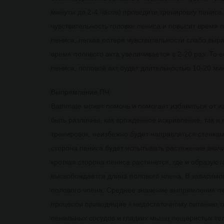
минуты до 2-4 часов) проведите тренировку пенис
чувствительность головки пениса и повысит время 
пениса, легкая потеря чувствительности слабо выр
время полового акта увеличивается в 2-20 раз. То е
пениса, половой акт будет длительностью 10-20 мин
Выпрямление ПЧ
Bathmate может помочь и помогает избавиться от 
быть различны, как врожденное искривление, так и
тренировок, неизбежно будет направляться стенка
сторона пениса будет испытывать растяжение знач
кроткая сторона пениса растянется, где и образую
высвобождается длина полового члена. В зависимо
полового члена. Среднее значение выпрямления пе
процессы приводящие к недостаточному питанию т
пенильных сосудов и гладких мышц пещеристых тел