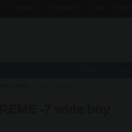
КАТАЛОГ
О ПРОДУКТЕ
О НАС
НАГРА
ROXTREME СЕРИЯ
АКСЕССУАРЫ
ЭРЕКЦИОННЫЕ КОЛЬЦА
TREME СЕРИЯ
XTREME -7 wide boy
EME -7 wide boy