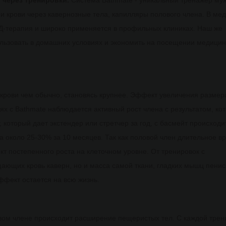
 через тренировки.
Система Bathmatе - уникальный тренажер му
и крови через кавернозные тела, капилляры полового члена. В ме
Д-терапия и широко применяется в профильных клиниках. Наш же
льзовать в домашних условиях и экономить на посещении медицин
крови чем обычно, становясь крупнее. Эффект увеличения размер
иях с Bathmate наблюдается активный рост члена с результатом, ко
, который дает экстендер или стретчер за год, с басмейт происходи
 около 25-30% за 10 месяцев. Так как половой член длительное в
кт постепенного роста на клеточном уровне. От тренировок с
ающих кровь каверн, но и масса самой ткани, гладких мышц пенис
эффект остается на всю жизнь.
овом члене происходит расширение пещеристых тел. С каждой трен