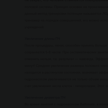
Не секрет, что человек становится совершенней
половой системы. Принцип основан на прокачивани
данный метод тренировки потенции называется ЛО
тренажер на порядок совершенней, его можно испо
учреждений.
Увеличение длины ПЧ
После процедуры, пенис способен принять больше 
сохраняется 5-8 часов. При систематических занят
отменить нельзя, т.е. результат — навсегда. Эффект
минут! Среднее увеличение размера полового члена
находится в растянутом состоянии, возникает эффе
гидронасосом увеличивается не только объем вмещ
счет увеличения числа клеток - гиперплазии. Этот 
Увеличение диаметра ПЧ
Во время занятий с гидронасосом Bathmate, в пол