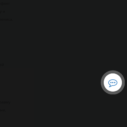
ффект
у и
пениса.
ей
травму
вне,
1