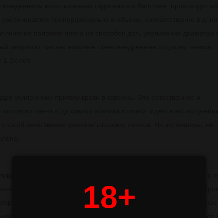
ри ежедневном использовании гидронасоса Bathmate, происходит э
с увеличивается пропорционально в объеме, соответственно в длин
величения полового члена не способен дать увеличения диаметра 
й результат, так как жировые ткани внедренные под кожу пениса
1-2х лет.
даря усиленному притоку крови в каверны. Это естественное и
полового члена и до самого кончика головки, идентично мощнейш
 способ качественно увеличить головку пениса. Ни экстендеры, ни
члена.
слишком быстрой эякуляции, что может наносить психологическую 
18+
ной. Чувствительность органа закладывается на генетическом уро
кторов она может снижаться и повышаться. Если преждевременное
остью головки полового члена, то перед интимной близостью (от 