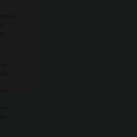
головки
ю,
вки
огут
время
я
енем
лине
кие