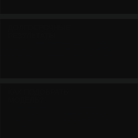
ДОЛГОСРОЧНЫЕ
РЕЗУЛЬТАТЫ
После 3-х месяцев тренировок с гидропомпой, результат
увеличения ПЧ остается с вами на всю жизнь! Поддерживайте
свою потенцию на отличном уровне тренируясь всего 1 раз в
неделю!
КАК ПОДОБРАТЬ
МОДЕЛЬ?
Вам нужен максимальный эффект? Правильный выбор
модели и серии гидропомпы гарантирует максимальный
результат! Серии отличаются мощностью, а модели
габаритами.