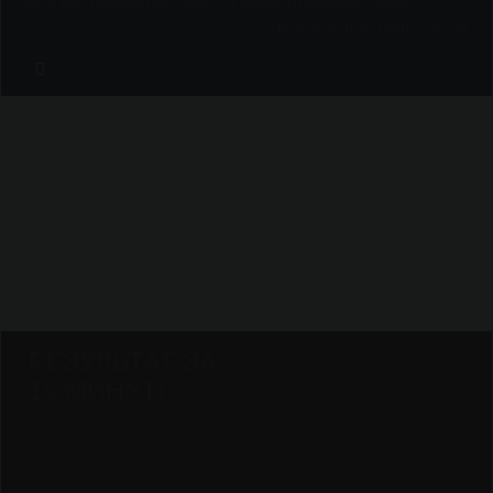
знать два параметра: длина и диаметр полового члена.
Произведите измерение пениса
, перед выбором гидропомпы.
РЕЗУЛЬТАТ ЗА
15 МИНУТ!
15 минут - одна тренировка! Временный, но существенный
эффект на 8 часов - увеличение размера ПЧ. Удивляйте
новым размером в постели, сауне или на пляже. Будьте более
уверенным в себе!