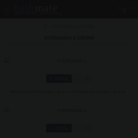
bath
mate
0
professional hydropumps
HYDROMAX СЕРИЯ
HYDROMAX X-СЕРИЯ
Сортировать
30
HYDROMAX-3
6 870 р.
Начальный диаметр пениса - до 4 см; Начальная длина пениса - до 8 см. ..
HYDROMAX-5
9 528 р.