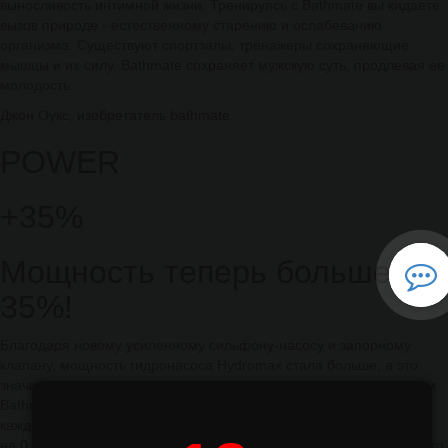
выносливость интимной жизни. Тренируясь с Bathmate вы кидаете
вызов природе - естественному старению и ослабеванию
организма. Существуют спортзалы, тренажеры сохраняющие
мышцы и их силу. Bathmate сохраняет мужскую суть, продлевая ее
молодость.
Джон Оукс, изобретатель bathmate
POWER
+35%
Мощность теперь больше на
35%!
Благодаря новому усиленному сильфону-насосу и запорному
клапану, мощность гидронасоса Hydromax стала больше, а это
значит появилось преимущество перед предыдущим поколением
Bathmate в виде дополнительного увеличения пениса во время
каждого занятия. Hydromax стал снижать атмосферное давление
на 0.55bar! Hydromax оказался на 250% эффективней серии Hydro