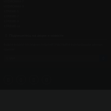
HYDROMAX-7
HYDROMAX-9
XTREME-5
XTREME-7
XTREME-9
XTREME-11
Подпишитесь на акции и новости
Будьте в курсе последних событий! Участвуйте в розыгрышах ценных
призов!